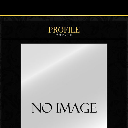
Z
PROFILE
E
プロフィール
P
H
Y
R
ゼ
フ
ァ
ー
の