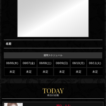
コ
ン
セ
プ
ト
名前
週間スケジュール
08/06(木)
08/07(金)
08/08(土)
08/09(日)
08/10(月)
08/11(火)
未定
未定
未定
未定
未定
未定
TODAY
本日の出勤
神白 もね